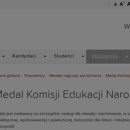
+
A
A
Wydział Architektury
W
DROPDOWN
DROPDOWN
DROPDOWN
D
Kandydaci
Studenci
Pracownicy
ona główna
Pracownicy
Medale nagrody wyróżnienia
Medal Komisj
edal Komisji Edukacji Nar
al jest nadawany za szczególne zasługi dla oświaty i wychowania, w sz
aktycznej, wychowawczej i opiekuńczej, twórczości dla dzieci i młodzie
czycieli: