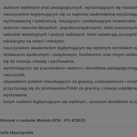
autorom wybitnych prac pedagogicznych, wyróżniających się nowato
nauczycielom legitymującym się co najmniej siedmioletnią wyróżniają
wychowawczą i opiekuńczą, inicjującym i podejmującym nowatorskie 
autorom utworów literackich, popularnonaukowych, dzieł scenicznych
widowisk telewizyjnych i audycji radiowych, które wywierają szczeg
edukacyjny na dzieci i młodzież,
nauczycielom akademickim legitymującym się wybitnym dorobkiem w 
działaczom społecznym i związkowym, fundatorom oraz innym osobom
się do rozwoju oświaty i wychowania,
wyróżniającym się pracownikom nadzoru i doradztwa pedagogiczne
nauczycieli,
obywatelom polskim mieszkającym za granicą, cudzoziemcom i innym
przyczyniają się do promowania Polski za granicą i rozwoju współpra
wychowania,
innym osobom legitymującym się wybitnym, uznanym dorobkiem w za
Wniosek o nadanie Medalu KEN - PO 4/2025
Karta Nauczyciela