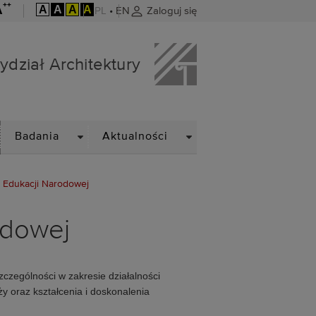
++
A
A
A
A
A
PL
•
EN
Zaloguj się
ydział Architektury
ROPDOWN
DROPDOWN
DROPDOWN
Badania
Aktualności
i Edukacji Narodowej
odowej
czególności w zakresie działalności
ży oraz kształcenia i doskonalenia