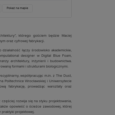
Pokaż na mapie
itektury”, którego gościem będzie Maciej
ym oraz cyfrowej fabrykacji.
go działalność łączy środowisko akademickie,
mputational designer w Digital Blue Foam,
nży architektury, inżynierii i budownictwa.
irowaną formami i strukturami biologicznymi.
cyplinarny, współpracując m.in. z The Dust,
a Politechnice Wrocławskiej i Uniwersytecie
ową fabrykację, prowadząc warsztaty oraz
częściej rozwija się na styku projektowania,
 także opowieść o ścieżce zawodowej, której
 praktyki projektowej.