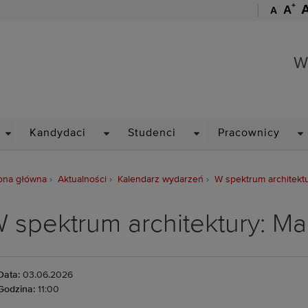
+
A
A
Wydział Architektury
W
DROPDOWN
DROPDOWN
DROPDOWN
D
Kandydaci
Studenci
Pracownicy
ona główna
Aktualności
Kalendarz wydarzeń
W spektrum architektu
 spektrum architektury: Ma
Data:
03.06.2026
Godzina:
11:00