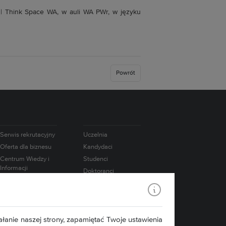
| Think Space WA, w auli WA PWr, w języku
Powrót
Serwis rekrutacyjny
Uczelnia
Oferta dla biznesu
Kandydaci
Centrum Wiedzy i
Studenci
Informacji
Doktoranci
Naukowo-
Absolwenci
Technicznej
Pracownicy
Współpraca
międzynarodowa
Badania
łanie naszej strony, zapamiętać Twoje ustawienia
Konsorcjum IATI
Media