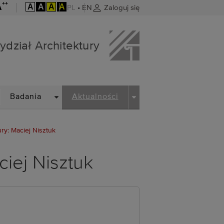
++
A
A
A
A
A
PL
•
EN
Zaloguj się
ydział Architektury
ROPDOWN
DROPDOWN
DROPDOWN
Badania
Aktualności
ry: Maciej Nisztuk
ciej Nisztuk