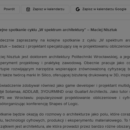
Powrót
Zapisz w kalendarzu
Zapisz w kalendarzu Google
ejne spotkanie cyklu „W spektrum architektury” – Maciej Nisztuk
decznie zapraszamy na kolejne spotkanie z cyklu „W spektrum arch
ztuk – badacz i projektant specjalizujący się w projektowaniu obliczeniow
iej Nisztuk jest doktorem architektury Politechniki Wrocławskiej, a je
peryment projektowy i praktykę zawodową. Obecnie pracuje jako co
rtupie rozwijającym narzędzia wspierające zrównoważoną cyfryzację bra
t także twórcą marki In Silico, oferującej biżuterię drukowaną w 3D, insp
wiadczenie zdobywał również jako game developer i projektant multidys
ljé Sotamaa, ADDLAB, 3YOURMIND oraz Guallart Architects. Jako tutor n
S we Wrocławiu popularyzował projektowanie obliczeniowe i cyfr
ółorganizując konferencję Shapes of Logic.
tkanie będzie okazją do rozmowy o architekturze jako polu, które coraz 
u, technologii cyfrowych, produkcji i eksperymentu materiałowego. To
zątkiem jest architektura, ale która prowadzi przez bardzo różne obszary