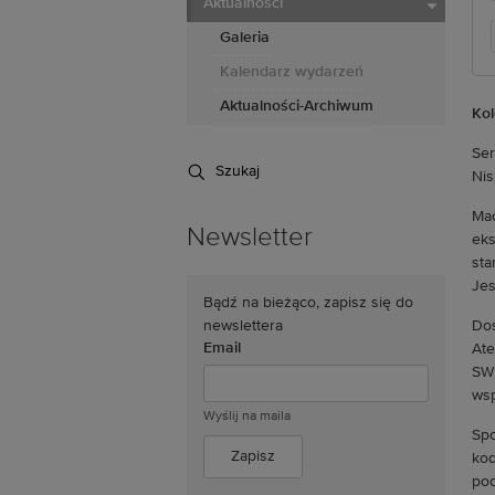
Aktualności
Galeria
Kalendarz wydarzeń
Aktualności-Archiwum
Kol
Ser
Szukaj
Nis
Mac
Newsletter
eks
sta
Jes
Bądź na bieżąco, zapisz się do
Doś
newslettera
Email
Ate
SWP
wsp
Wyślij na maila
Spo
kod
poc