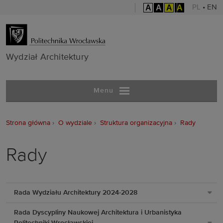
A
A
A
A
PL
•
EN
Wydział Archit
Wydział Architektury
Menu
Strona główna
O wydziale
Struktura organizacyjna
Rady
Rady
Rada Wydziału Architektury 2024-2028
Rada Dyscypliny Naukowej Architektura i Urbanistyka