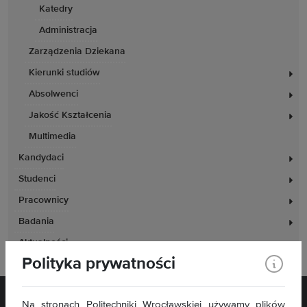
Katedry
Administracja
Zarządzenia Dziekana
Kierunki studiów
Absolwenci
Jakość Kształcenia
Multimedia
Kandydaci
Studenci
Pracownicy
Badania
Aktualności
Polityka prywatności
Na stronach Politechniki Wrocławskiej używamy plików