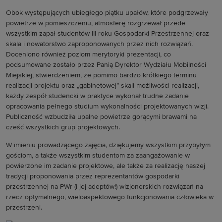
Obok występujących ubiegłego piątku upałów, które podgrzewały
powietrze w pomieszczeniu, atmosferę rozgrzewał przede
wszystkim zapał studentów III roku Gospodarki Przestrzennej oraz
skala i nowatorstwo zaproponowanych przez nich rozwiązań.
Doceniono również poziom merytoryki prezentacji, co
podsumowane zostało przez Panią Dyrektor Wydziału Mobilności
Miejskiej, stwierdzeniem, że pomimo bardzo krótkiego terminu
realizacji projektu oraz „gabinetowej” skali możliwości realizacji,
każdy zespół studencki w praktyce wykonał trudne zadanie
opracowania pełnego studium wykonalności projektowanych wizji.
Publiczność wzbudziła upalne powietrze gorącymi brawami na
cześć wszystkich grup projektowych.
W imieniu prowadzącego zajęcia, dziękujemy wszystkim przybyłym
gościom, a także wszystkim studentom za zaangażowanie w
powierzone im zadanie projektowe, ale także za realizację naszej
tradycji proponowania przez reprezentantów gospodarki
przestrzennej na PWr (i jej adeptów!) wizjonerskich rozwiązań na
rzecz optymalnego, wieloaspektowego funkcjonowania człowieka w
przestrzeni.