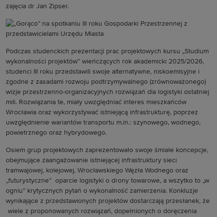
zajęcia dr Jan Zipser.
Podczas studenckich prezentacji prac projektowych kursu „Studium
wykonalności projektów” wieńczących rok akademicki 2025/2026,
studenci III roku przedstawili swoje alternatywne, niskoemisyjne i
zgodne z zasadami rozwoju podtrzymywalnego (zrównoważonego)
wizje przestrzenno-organizacyjnych rozwiązań dla logistyki ostatniej
mili. Rozwiązania te, miały uwzględniać interes mieszkańców
Wrocławia oraz wykorzystywać istniejącą infrastrukturę, poprzez
uwzględnienie wariantów transportu m.in.: szynowego, wodnego,
powietrznego oraz hybrydowego.
Osiem grup projektowych zaprezentowało swoje śmiałe koncepcje,
obejmujące zaangażowanie istniejącej infrastruktury sieci
tramwajowej, kolejowej, Wrocławskiego Węzła Wodnego oraz
„futurystyczne” oparcie logistyki o drony towarowe, a wszytko to „w
ogniu” krytycznych pytań o wykonalność zamierzenia. Konkluzje
wynikające z przedstawionych projektów dostarczają przesłanek, że
wiele z proponowanych rozwiązań, dopełnionych o doręczenia