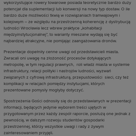
wykorzystujące rowery towarowe posiada teoretycznie bardzo duży
potencjał dla suplementacji lub konwersji na nowy typ dostaw. O ile
bardzo duże możliwości tkwią w rozwiązaniach tramwajowym i
kolejowym – ze względu na przestrzenną koherencję z dystrybucją
ludności Wrocławia lecz wbrew praktyce „kohabitacji
międzyinstytucjonalnej”, to warianty mieszane wydają się być
najbardziej atrakcyjne, nie pomijając zaangażowania dronów.
Prezentacje dopełniły cenne uwagi od przedstawicieli miasta.
Zwracali oni uwagę na złożoność procesów dotykających
metropolię, w tym regulacji prawnych, roli władz miasta w systemie
infrastruktury, relacji polityki i nastrojów ludności, wyzwań
związanych z cyfrową infrastrukturą, przepustowości sieci, czy też
komplikacji w relacjach pomiędzy instytucjami, których
prezentowane pomysły mogłyby dotyczyć.
Spostrzeżenia Gości odnosiły się do przedstawianych w prezentacji
informacji, będących jedynie wyborem treści ujętych w
przygotowanym przez każdy zespół raporcie, posłużą one jednak z
pewnością, w dalszym rozwoju studentów gospodarki
przestrzennej, którzy wszystkie uwagi i rady z żywym
zainteresowaniem przyjęli.