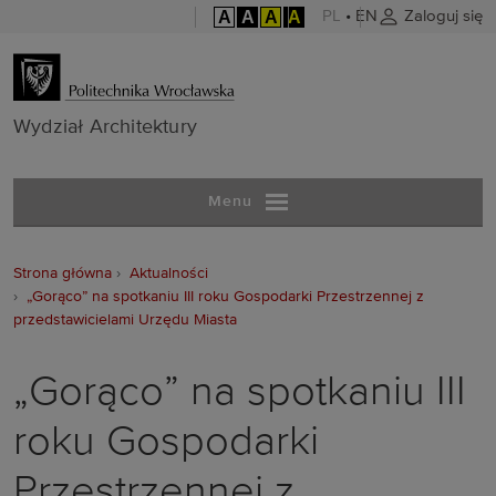
A
A
A
A
PL
•
EN
Zaloguj się
Wydział Archit
Wydział Architektury
Menu
Strona główna
Aktualności
„Gorąco” na spotkaniu III roku Gospodarki Przestrzennej z
przedstawicielami Urzędu Miasta
„Gorąco” na spotkaniu III
roku Gospodarki
Przestrzennej z