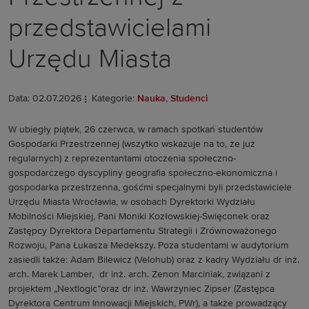
przedstawicielami
Urzędu Miasta
Data: 02.07.2026
Kategorie:
Nauka
,
Studenci
W ubiegły piątek, 26 czerwca, w ramach spotkań studentów
Gospodarki Przestrzennej (wszytko wskazuje na to, że już
regularnych) z reprezentantami otoczenia społeczno-
gospodarczego dyscypliny geografia społeczno-ekonomiczna i
gospodarka przestrzenna, gośćmi specjalnymi byli przedstawiciele
Urzędu Miasta Wrocławia, w osobach Dyrektorki Wydziału
Mobilności Miejskiej, Pani Moniki Kozłowskiej-Święconek oraz
Zastępcy Dyrektora Departamentu Strategii i Zrównoważonego
Rozwoju, Pana Łukasza Medekszy. Poza studentami w audytorium
zasiedli także: Adam Bilewicz (Velohub) oraz z kadry Wydziału dr inż.
arch. Marek Lamber, dr inż. arch. Zenon Marciniak, związani z
projektem „Nextlogic”oraz dr inż. Wawrzyniec Zipser (Zastępca
Dyrektora Centrum Innowacji Miejskich, PWr), a także prowadzący