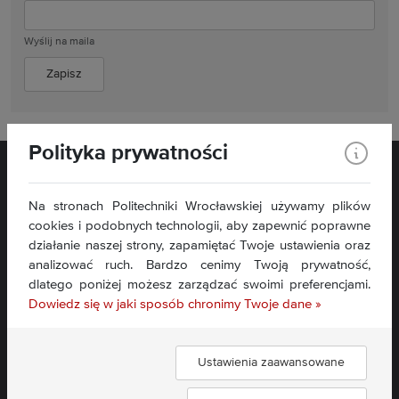
Wyślij na maila
Polityka prywatności
Na stronach Politechniki Wrocławskiej używamy plików
cookies i podobnych technologii, aby zapewnić poprawne
działanie naszej strony, zapamiętać Twoje ustawienia oraz
ul. Bolesława Prusa 53/55
analizować ruch. Bardzo cenimy Twoją prywatność,
50-317 Wrocław
dlatego poniżej możesz zarządzać swoimi preferencjami.
Kontakt »
Dowiedz się w jaki sposób chronimy Twoje dane »
Mapa serwisu »
Deklaracja dostępności »
Ustawienia zaawansowane
Znajdź nas: