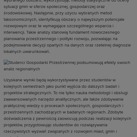
wybranego obszaru, wykorzystując metody statystyczne do oceny
sytuacji gmin w sferze społecznej, gospodarczej oraz
środowiskowej. Następnie, przy użyciu wybranych metod
taksonomicznych, identyfikują obszary o najwyższym potencjale
rozwojowym oraz te wymagające szczególnego wsparcia i
interwencji. Takie analizy stanowią fundament nowoczesnego
planowania przestrzennego i polityki rozwoju, pozwalając na
podejmowanie decyzji opartych na danych oraz rzetelnej diagnozie
lokalnych uwarunkowań.
Uzyskane wyniki będą wykorzystywane przez studentów w
kolejnych semestrach jako punkt wyjścia do dalszych badań i
projektów strategicznych. To nie tylko nauka metodologii i obsługi
zaawansowanych narzędzi analitycznych, ale także zdobywanie
praktycznej wiedzy o procesach społecznych, gospodarczych i
przestrzennych zachodzących w badanych regionach. Zdobyte
doświadczenia z pewnością zaowocują podczas realizacji kolejnych
projektów, przygotowując studentów do rozwiązywania
rzeczywistych wyzwań związanych z rozwojem miast, gmin i