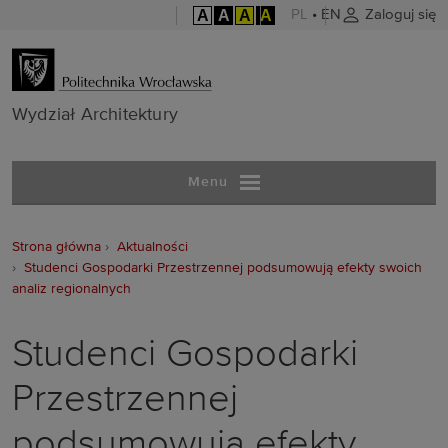
A
A
A
A
PL
•
EN
Zaloguj się
Wydział Archit
Wydział Architektury
Menu
Strona główna
Aktualności
Studenci Gospodarki Przestrzennej podsumowują efekty swoich
analiz regionalnych
Studenci Gospodarki
Przestrzennej
podsumowują efekty